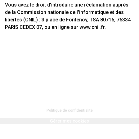
Vous avez le droit d'introduire une réclamation auprès
de la Commission nationale de l'informatique et des
libertés (CNIL) : 3 place de Fontenoy, TSA 80715, 75334
PARIS CEDEX 07, ou en ligne sur www.cnil.fr.
SUSHI GM
Ⓒ COPYRIGHTY 2026
Mentions légales
Politique de confidentialité
Politique cookies
Gérer mes cookies
CRÉÉ AVEC ❤️ PAR
OKO